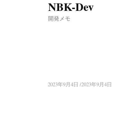
NBK-Dev
コ
ン
開発メモ
テ
ン
ツ
へ
ス
キ
ッ
2023年9月4日 /2023年9月4日
プ