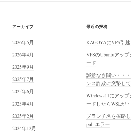
ジ
送
り
アーカイブ
最近の投稿
2026年5月
KAGOYAにVPS引
2026年4月
VPSのUbuntuアッ
ード
2025年9月
誠意なき闘い・・・
2025年7月
ンス詐欺に突撃して
2025年6月
Windows11にアッ
2025年4月
ードしたらWSLが
2025年2月
ブランチ名を省略した
pull エラー
2024年12月