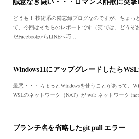
誠意なき闘い・・・ロマンス詐欺に突撃
どうも！ 技術系の備忘録ブログなのですが、ちょっ
て、今回はそちらのレポートです（笑 では、どうぞお
だFacebookからLINEへ巧…
Windows11にアップグレードしたらWS
最悪・・・ちょっとWindowsを使うことがあって、Wi
WSLのネットワーク（NAT）が wsl: ネットワーク (networ
ブランチ名を省略したgit pull エラー