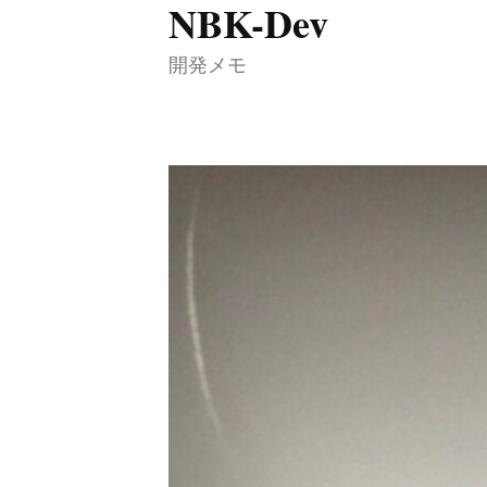
NBK-Dev
コ
ン
開発メモ
テ
ン
ツ
へ
ス
キ
ッ
プ