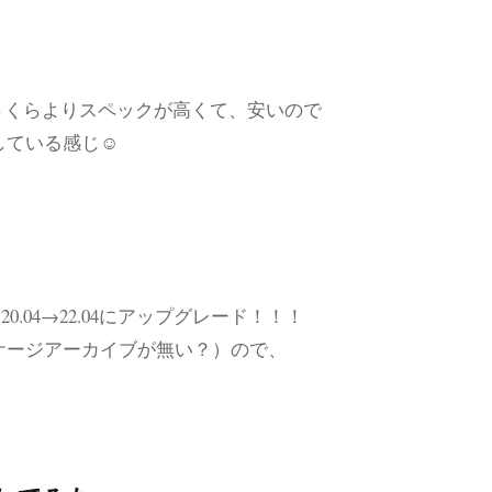
ょっとさくらよりスペックが高くて、安いので
ている感じ☺️
0.04→22.04にアップグレード！！！
パッケージアーカイブが無い？）ので、