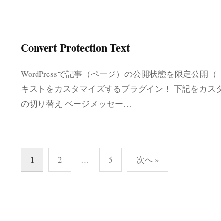
Convert Protection Text
WordPressで記事（ページ）の公開状態を限定公
キストをカスタマイズするプラグイン！ 下記をカス
の切り替え ページメッセー…
投
1
2
…
5
次へ »
稿
の
ペ
ー