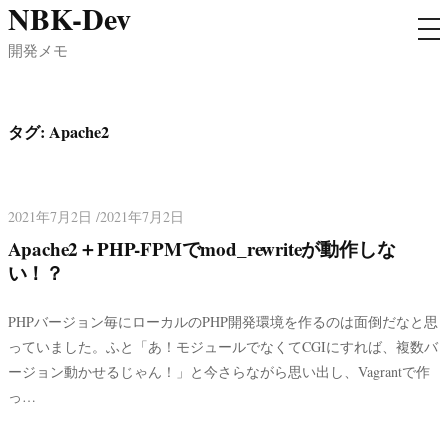
NBK-Dev
コ
メ
ン
ニ
開発メモ
ュ
テ
ー
ン
ツ
タグ:
Apache2
へ
ス
キ
2021年7月2日 /2021年7月2日
ッ
Apache2＋PHP-FPMでmod_rewriteが動作しな
プ
い！？
PHPバージョン毎にローカルのPHP開発環境を作るのは面倒だなと思
っていました。ふと「あ！モジュールでなくてCGIにすれば、複数バ
ージョン動かせるじゃん！」と今さらながら思い出し、Vagrantで作
っ…