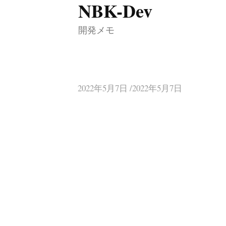
NBK-Dev
コ
ン
開発メモ
テ
ン
ツ
へ
2022年5月7日 /2022年5月7日
ス
キ
ッ
プ