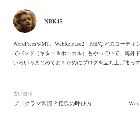
NBK45
WordPressやMT、WebRelease2、PHPなどの
でバンド（ギター＆ボーカル）もやっていて、海外ド
いろいろまとめておくためにブログを立ち上げまっす
投
古い投稿
プログラマ常識？括弧の呼び方
Wo
稿
ナ
ビ
ゲ