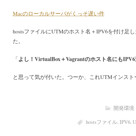
Macのローカルサーバがくっそ遅い件
hostsファイルにUTMのホスト名＋IPV6を付
た。
よし！VirtualBox＋Vagrantのホスト名にもIP
「
と思って気が付いた。つーか、これUTMインスト
開発環境
hostsファイル
,
IPV6
,