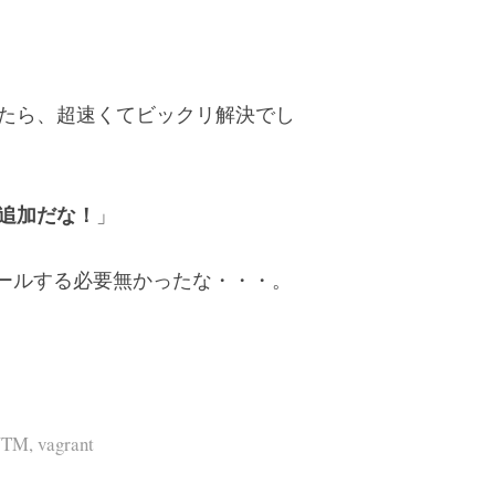
け足したら、超速くてビックリ解決でし
V6追加だな！
」
ールする必要無かったな・・・。
UTM
,
vagrant