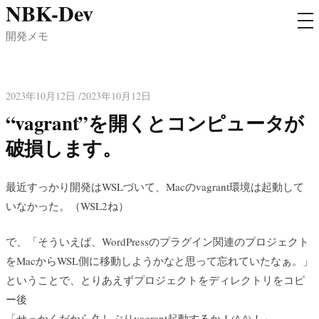
NBK-Dev
コ
メ
ン
ニ
開発メモ
ュ
テ
ー
ン
ツ
2023年10月12日 /2023年10月12日
へ
“vagrant”を開くとコンピュータが
ス
破損します。
キ
ッ
プ
最近すっかり開発はWSLづいて、Macのvagrant環境は起動して
いなかった。（WSL2ね）
で、「そういえば、WordPressのプラグイン関連のプロジェクト
をMacからWSL側に移動しようかなと思って忘れていたなぁ。」
ということで、とりあえずプロジェクトをディレクトリをコピ
ー後
「せっかくだから久しぶりvagrant起動するか！(^.^)！」