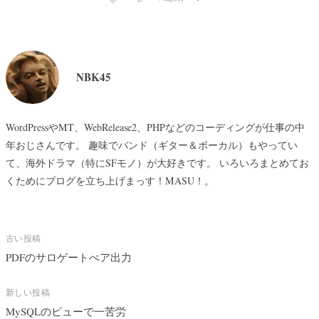
NBK45
WordPressやMT、WebRelease2、PHPなどのコーディングが仕事の中
年おじさんです。 趣味でバンド（ギター＆ボーカル）もやってい
て、海外ドラマ（特にSFモノ）が大好きです。 いろいろまとめてお
くためにブログを立ち上げまっす！MASU！。
投
古い投稿
稿
PDFのサロゲートぺア出力
ナ
ビ
新しい投稿
MySQLのビューで一苦労
ゲ