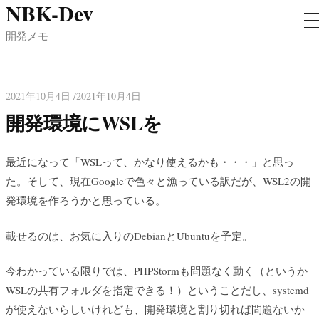
NBK-Dev
コ
ン
開発メモ
テ
ン
ツ
2021年10月4日 /2021年10月4日
へ
開発環境にWSLを
ス
キ
最近になって「WSLって、かなり使えるかも・・・」と思っ
ッ
た。そして、現在Googleで色々と漁っている訳だが、WSL2の開
プ
発環境を作ろうかと思っている。
載せるのは、お気に入りのDebianとUbuntuを予定。
今わかっている限りでは、PHPStormも問題なく動く（というか
WSLの共有フォルダを指定できる！）ということだし、systemd
が使えないらしいけれども、開発環境と割り切れば問題ないか