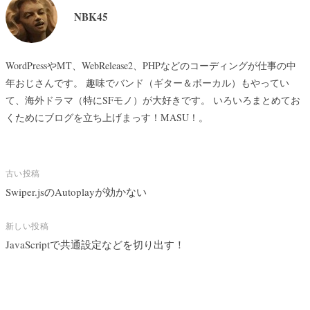
NBK45
WordPressやMT、WebRelease2、PHPなどのコーディングが仕事の中
年おじさんです。 趣味でバンド（ギター＆ボーカル）もやってい
て、海外ドラマ（特にSFモノ）が大好きです。 いろいろまとめてお
くためにブログを立ち上げまっす！MASU！。
投
古い投稿
稿
Swiper.jsのAutoplayが効かない
ナ
ビ
新しい投稿
JavaScriptで共通設定などを切り出す！
ゲ
ー
シ
ョ